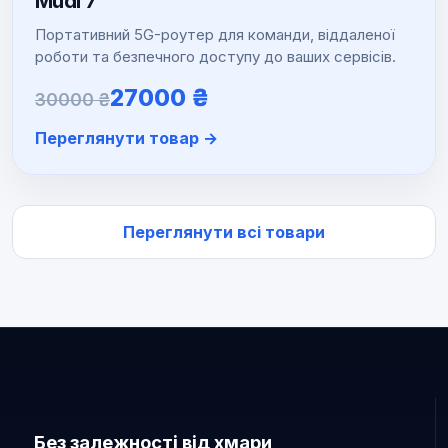
Mudi 7
Портативний 5G-роутер для команди, віддаленої
роботи та безпечного доступу до ваших сервісів.
Оригінальна
Поточна
27000
₴
30000
₴
ціна:
ціна:
Переглянути товар →
30000 ₴.
27000 ₴.
Переглянути всі товари
Без залежності від хмари