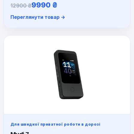
Оригінальна
Поточна
9990
₴
12900
₴
ціна:
ціна:
Переглянути товар →
12900 ₴.
9990 ₴.
Для швидкої приватної роботи в дорозі