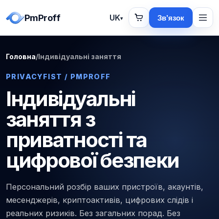
PmProff
UK
Зв’язок
▾
Головна
/
Індивідуальні заняття
PRIVACYFIST / PMPROFF
Індивідуальні
заняття з
приватності та
цифрової безпеки
Персональний розбір ваших пристроїв, акаунтів,
месенджерів, криптоактивів, цифрових слідів і
реальних ризиків. Без загальних порад. Без