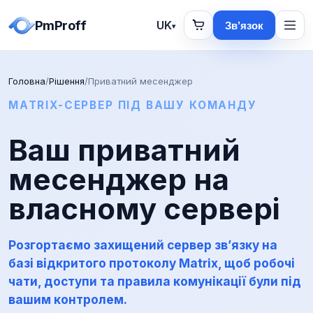
PmProff
UK
Зв’язок
▾
Головна
/
Рішення
/
Приватний месенджер
MATRIX-СЕРВЕР ПІД ВАШУ КОМАНДУ
Ваш приватний
месенджер на
власному сервері
Розгортаємо захищений сервер зв’язку на
базі відкритого протоколу Matrix, щоб робочі
чати, доступи та правила комунікації були під
вашим контролем.