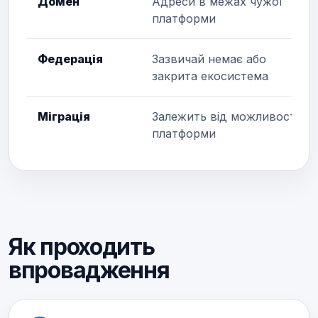
Домен
Адреси в межах чужої
платформи
Федерація
Зазвичай немає або
закрита екосистема
Міграція
Залежить від можливостей
платформи
Як проходить
впровадження