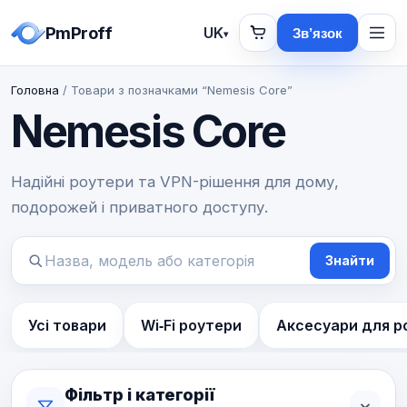
PmProff
UK
Зв’язок
▾
Головна
/ Товари з позначками “Nemesis Core”
Nemesis Core
Надійні роутери та VPN-рішення для дому,
подорожей і приватного доступу.
Знайти
Пошук
товарів
Усі товари
Wi‑Fi роутери
Аксесуари для р
Фільтр і категорії