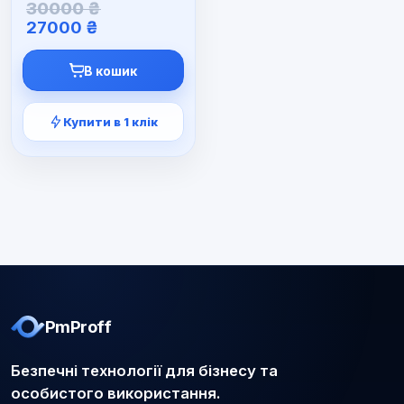
Оригінальна
30000
₴
Поточна
ціна:
27000
₴
ціна:
30000 ₴.
27000 ₴.
В кошик
Купити в 1 клік
PmProff
Безпечні технології для бізнесу та
особистого використання.