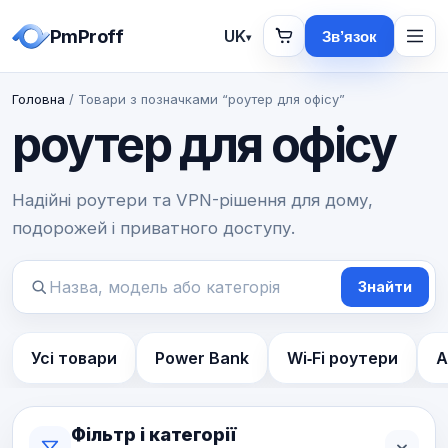
PmProff
UK
Зв’язок
▾
Головна
/ Товари з позначками “роутер для офісу”
роутер для офісу
Надійні роутери та VPN-рішення для дому,
подорожей і приватного доступу.
Знайти
Пошук
товарів
Усі товари
Power Bank
Wi‑Fi роутери
А
Фільтр і категорії