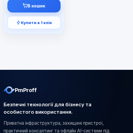
1499 ₴.
990 ₴.
В кошик
Купити в 1 клік
PmProff
Безпечні технології для бізнесу та
особистого використання.
Приватна інфраструктура, захищені пристрої,
практичний консалтинг та офлайн AI-системи під