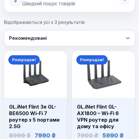
Швидкий пошук товарів
Відображаються усі з 3 результатів
Рекомендовані
Розпродаж!
Розпродаж!
GL.iNet Flint 3e GL-
GL.iNet Flint GL-
BE6500 Wi-Fi 7
AX1800 – Wi-Fi 6
роутер з 5 портами
VPN роутер для
2.5G
дому та офісу
Оригінальна
Поточна
Оригінальн
Пото
8999
₴
7990
₴
7900
₴
5990
₴