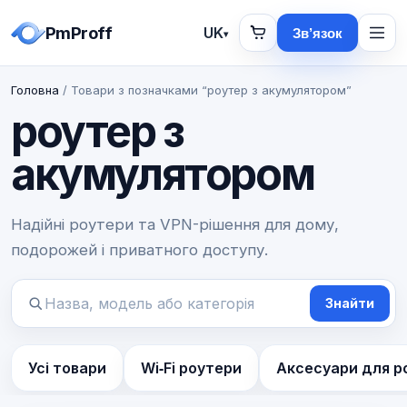
PmProff
UK
Зв’язок
▾
Головна
/ Товари з позначками “роутер з акумулятором”
роутер з
акумулятором
Надійні роутери та VPN-рішення для дому,
подорожей і приватного доступу.
Знайти
Пошук
товарів
Усі товари
Wi‑Fi роутери
Аксесуари для р