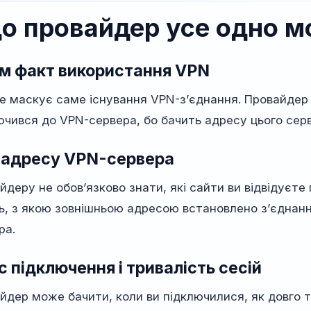
о провайдер усе одно м
м факт використання VPN
е маскує саме існування VPN-з’єднання. Провайдер 
ючився до VPN-сервера, бо бачить адресу цього серв
-адресу VPN-сервера
йдеру не обов’язково знати, які сайти ви відвідуєте 
ь, з якою зовнішньою адресою встановлено з’єднанн
ра.
с підключення і тривалість сесій
йдер може бачити, коли ви підключилися, як довго т