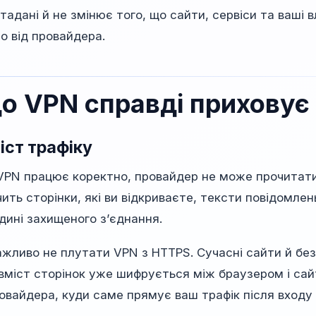
етадані й не змінює того, що сайти, сервіси та ваші
о від провайдера.
о VPN справді приховує 
іст трафіку
VPN працює коректно, провайдер не може прочитати
чить сторінки, які ви відкриваєте, тексти повідомлень
дині захищеного з’єднання.
ажливо не плутати VPN з HTTPS. Сучасні сайти й бе
вміст сторінок уже шифрується між браузером і са
ровайдера, куди саме прямує ваш трафік після входу 