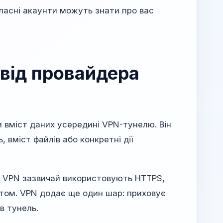
 власні акаунти можуть знати про вас
від провайдера
 вміст даних усередині VPN-тунелю. Він
, вміст файлів або конкретні дії
з VPN зазвичай використовують HTTPS,
йтом. VPN додає ще один шар: приховує
в тунель.