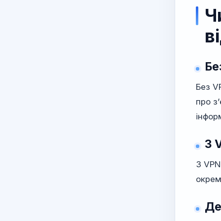
Ч
в
Бе
Без V
про з
інфор
З 
З VPN
окрем
Де