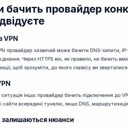
и бачить провайдер конкр
ідвідуєте
з VPN
PN провайдер зазвичай може бачити DNS-запити, IP-
’єднання. Через HTTPS він, як правило, не бачить вм
мації, щоб зрозуміти, до якого сервісу ви зверталися
VPN
 ситуація інша: провайдер бачить підключення до V
і сайти всередині тунелю, якщо DNS, маршрутизація
 залишаються нюанси