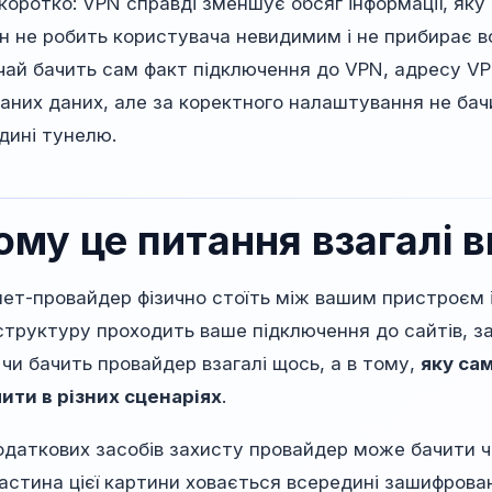
коротко: VPN справді зменшує обсяг інформації, як
ін не робить користувача невидимим і не прибирає вс
чай бачить сам факт підключення до VPN, адресу VP
аних даних, але за коректного налаштування не бачи
дині тунелю.
ому це питання взагалі 
нет-провайдер фізично стоїть між вашим пристроєм 
структуру проходить ваше підключення до сайтів, зас
 чи бачить провайдер взагалі щось, а в тому,
яку са
ити в різних сценаріях
.
одаткових засобів захисту провайдер може бачити ч
астина цієї картини ховається всередині зашифрова