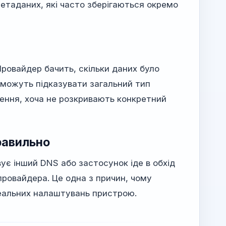
метаданих, які часто зберігаються окремо
Провайдер бачить, скільки даних було
у можуть підказувати загальний тип
ження, хоча не розкривають конкретний
равильно
є інший DNS або застосунок іде в обхід
ровайдера. Це одна з причин, чому
 реальних налаштувань пристрою.