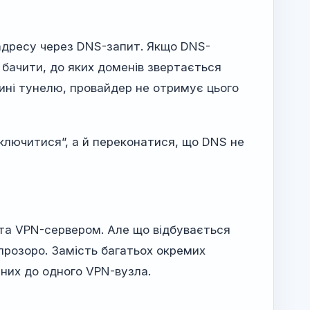
-адресу через DNS-запит. Якщо DNS-
бачити, до яких доменів звертається
ні тунелю, провайдер не отримує цього
ключитися”, а й переконатися, що DNS не
та VPN-сервером. Але що відбувається
 прозоро. Замість багатьох окремих
аних до одного VPN-вузла.