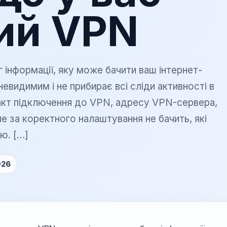
штат.
ий VPN
 цін на Hotline
я в Telegram про ціни
в і дії в один клік.
інформації, яку може бачити ваш інтернет-
инг
льні заняття та практичні
евидимим і не прибирає всі сліди активності в
ції.
акт підключення до VPN, адресу VPN-сервера,
ле за коректного налаштування не бачить, які
ю. […]
026