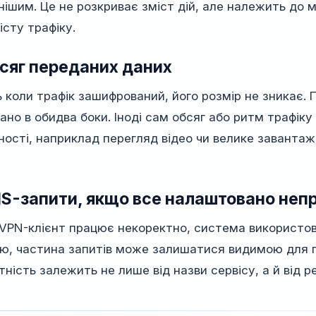
нішим. Це не розкриває зміст дій, але належить до 
істу трафіку.
сяг переданих даних
ь коли трафік зашифрований, його розмір не зникає. 
ано в обидва боки. Іноді сам обсяг або ритм трафік
ності, наприклад перегляд відео чи велике заванта
S-запити, якщо все налаштовано неп
VPN-клієнт працює некоректно, система використову
ю, частина запитів може залишатися видимою для п
тність залежить не лише від назви сервісу, а й від