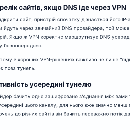
релік сайтів, якщо DNS іде через VPN
ідкрити сайт, пристрій спочатку дізнається його IP
и йдуть через звичайний DNS провайдера, той може 
рій. Якщо ж VPN коректно маршрутизує DNS усереди
у безпосередньо.
тому в хороших VPN-рішеннях важливо не лише “під
ає повз тунель.
тивність усередині тунелю
йдер бачить одне зашифроване з’єднання між вами 
 усередині цього каналу, для нього вже значно менш
ючень до різних сайтів він бачить переважно потік д