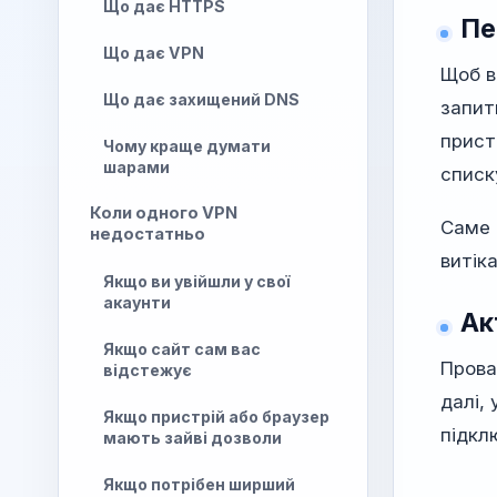
Що дає HTTPS
Пе
Що дає VPN
Щоб в
Що дає захищений DNS
запит
прист
Чому краще думати
шарами
списк
Коли одного VPN
Саме 
недостатньо
витік
Якщо ви увійшли у свої
акаунти
Ак
Якщо сайт сам вас
Прова
відстежує
далі,
Якщо пристрій або браузер
підкл
мають зайві дозволи
Якщо потрібен ширший