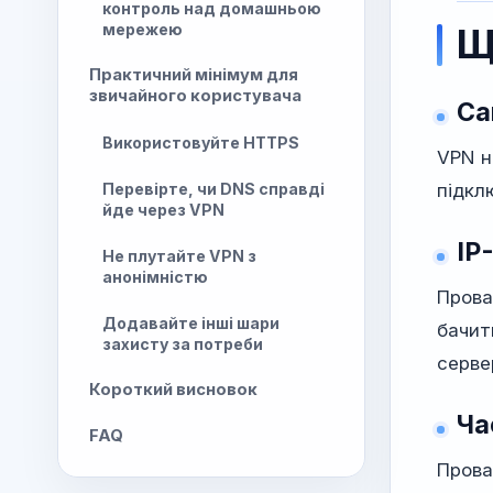
контроль над домашньою
мережею
Щ
Практичний мінімум для
звичайного користувача
Са
Використовуйте HTTPS
VPN н
Перевірте, чи DNS справді
підкл
йде через VPN
IP
Не плутайте VPN з
анонімністю
Прова
Додавайте інші шари
бачит
захисту за потреби
серве
Короткий висновок
Ча
FAQ
Прова