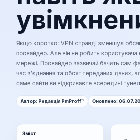
найму в 
увімкнен
Контроль
Сповіщенн
конкуренті
Якщо коротко: VPN справді зменшує обсяг 
Консалт
Індивідуа
провайдер. Але він не робить користувача н
консульта
мережі. Провайдер зазвичай бачить сам ф
час з’єднання та обсяг переданих даних, а
саме сайти ви відкриваєте всередині тунел
Автор: Редакція PmProff™
Оновлено: 06.07.2
Зміст