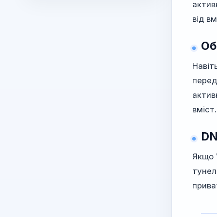
актив
від вм
Об
Навіт
перед
актив
вміст.
DN
Якщо 
тунел
прива