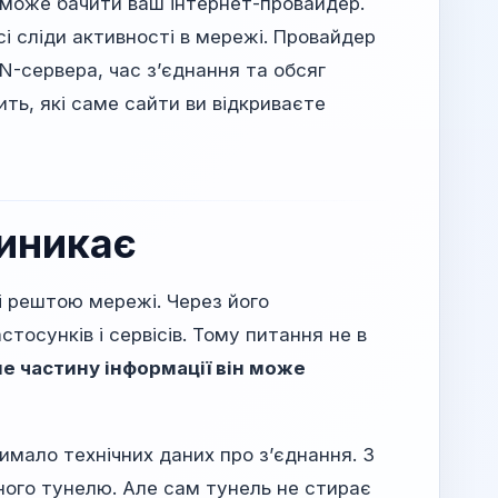
у може бачити ваш інтернет-провайдер.
і сліди активності в мережі. Провайдер
N-сервера, час з’єднання та обсяг
ть, які саме сайти ви відкриваєте
виникає
і рештою мережі. Через його
тосунків і сервісів. Тому питання не в
ме частину інформації він може
имало технічних даних про з’єднання. З
ного тунелю. Але сам тунель не стирає