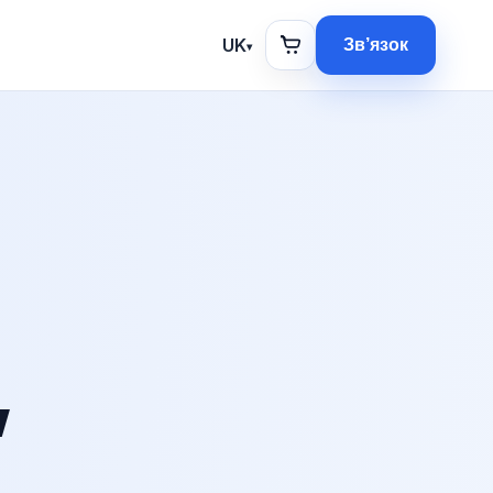
UK
Зв’язок
▾
,