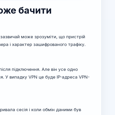
оже бачити
зазвичай може зрозуміти, що пристрій
ера і характер зашифрованого трафіку.
після підключення. Але він усе одно
я. У випадку VPN це буде IP-адреса VPN-
ривала сесія і коли обмін даними був