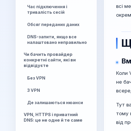
всі м
Час підключення і
тривалість сесій
окрем
Обсяг переданих даних
DNS-запити, якщо все
Щ
налаштовано неправильно
Чи бачить провайдер
Вм
конкретні сайти, які ви
відвідуєте
Коли 
Без VPN
не ба
З VPN
всере
Де залишаються нюанси
Тут в
тому 
VPN, HTTPS і приватний
DNS: це не одне й те саме
від п