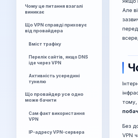
Якщо 
Чому це питання взагалі
Але в
виникає
зазви
Що VPN справді приховує
перед
від провайдера
всере
Вміст трафіку
Перелік сайтів, якщо DNS
іде через VPN
Ч
Активність усередині
тунелю
Інтер
інфра
Що провайдер усе одно
може бачити
тому,
побач
Сам факт використання
VPN
Без д
IP-адресу VPN-сервера
VPN ч