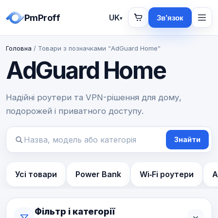
PmProff
UK
Зв’язок
▾
Головна
/ Товари з позначками “AdGuard Home”
AdGuard Home
Надійні роутери та VPN-рішення для дому,
подорожей і приватного доступу.
Знайти
Пошук
товарів
Усі товари
Power Bank
Wi‑Fi роутери
А
Фільтр і категорії