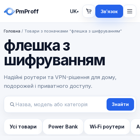
PmProff
UK
Зв’язок
▾
Головна
/ Товари з позначками “флешка з шифруванням”
флешка з
шифруванням
Надійні роутери та VPN-рішення для дому,
подорожей і приватного доступу.
Знайти
Пошук
товарів
Усі товари
Power Bank
Wi‑Fi роутери
А