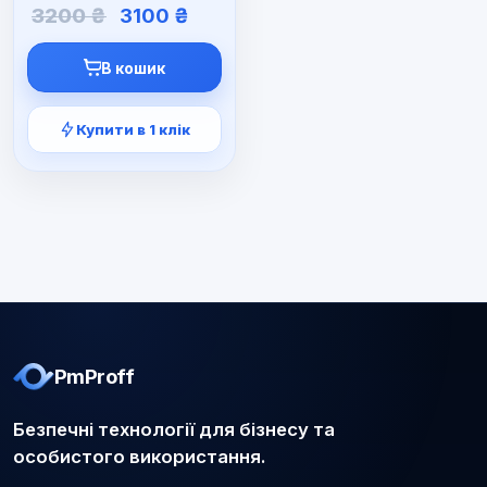
Оригінальна
Поточна
3200
₴
3100
₴
ціна:
ціна:
3200 ₴.
3100 ₴.
В кошик
Купити в 1 клік
PmProff
Безпечні технології для бізнесу та
особистого використання.