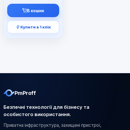
ціна:
ціна:
8999 ₴.
7990 ₴.
В кошик
Купити в 1 клік
PmProff
Безпечні технології для бізнесу та
особистого використання.
Приватна інфраструктура, захищені пристрої,