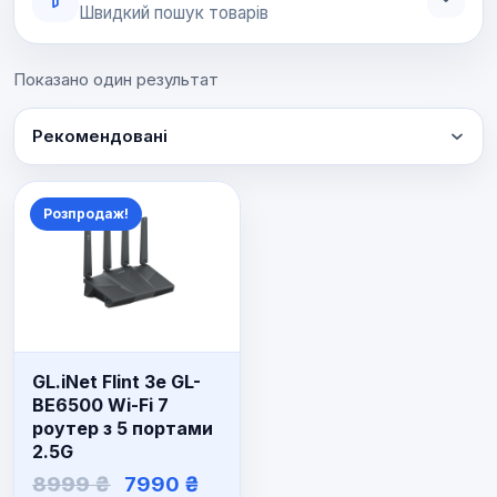
Швидкий пошук товарів
Показано один результат
Рекомендовані
Розпродаж!
GL.iNet Flint 3e GL-
BE6500 Wi-Fi 7
роутер з 5 портами
2.5G
Оригінальна
Поточна
8999
₴
7990
₴