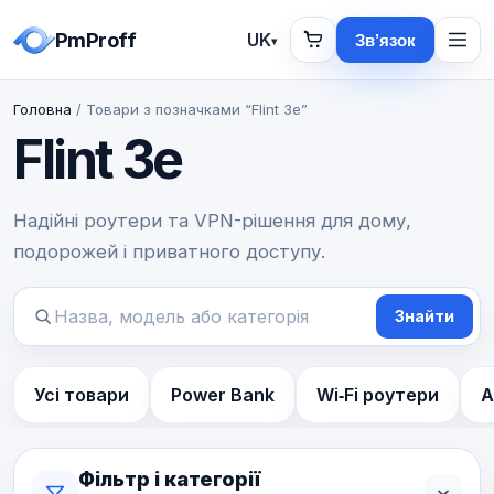
PmProff
UK
Зв’язок
▾
Головна
/ Товари з позначками “Flint 3e”
Flint 3e
Надійні роутери та VPN-рішення для дому,
подорожей і приватного доступу.
Знайти
Пошук
товарів
Усі товари
Power Bank
Wi‑Fi роутери
А
Фільтр і категорії