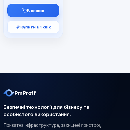
ціна:
ціна:
7900 ₴.
5990 ₴.
В кошик
Купити в 1 клік
PmProff
Безпечні технології для бізнесу та
особистого використання.
Приватна інфраструктура, захищені пристрої,