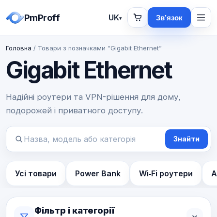
PmProff
UK
Зв’язок
▾
Головна
/ Товари з позначками “Gigabit Ethernet”
Gigabit Ethernet
Надійні роутери та VPN-рішення для дому,
подорожей і приватного доступу.
Знайти
Пошук
товарів
Усі товари
Power Bank
Wi‑Fi роутери
А
Фільтр і категорії