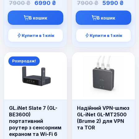
Оригінальна
Поточна
Оригінальн
Пото
7900
₴
6990
₴
7900
₴
5990
₴
ціна:
ціна:
ціна:
ціна:
7900 ₴.
6990 ₴.
7900 ₴.
5990
В кошик
В кошик
Купити в 1 клік
Купити в 1 клік
Розпродаж!
GL.iNet Slate 7 (GL-
Надійний VPN-шлюз
BE3600)
GL-iNet GL-MT2500
портативний
(Brume 2) для VPN
роутер з сенсорним
та TOR
екраном та Wi-Fi 6