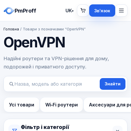
PmProff
UK
Зв’язок
▾
Головна
/ Товари з позначками “OpenVPN”
OpenVPN
Надійні роутери та VPN-рішення для дому,
подорожей і приватного доступу.
Знайти
Пошук
товарів
Усі товари
Wi‑Fi роутери
Аксесуари для р
Фільтр і категорії