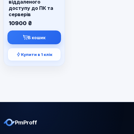
віддаленого
доступу до ПК та
серверів
10900
₴
В кошик
Купити в 1 клік
PmProff