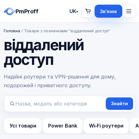
PmProff
UK
Зв’язок
▾
Головна
/ Товари з позначками “віддалений доступ”
віддалений
доступ
Надійні роутери та VPN-рішення для дому,
подорожей і приватного доступу.
Знайти
Пошук
товарів
Усі товари
Power Bank
Wi‑Fi роутери
А