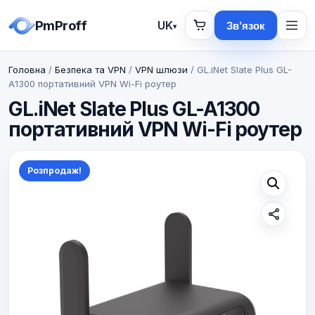
PmProff
UK
Зв’язок
▾
Головна
/
Безпека та VPN
/
VPN шлюзи
/ GL.iNet Slate Plus GL-
A1300 портативний VPN Wi-Fi роутер
GL.iNet Slate Plus GL-A1300
портативний VPN Wi-Fi роутер
Розпродаж!