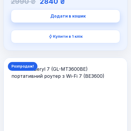
Оригінальна
Поточна
2990
₴
2840
₴
ціна:
ціна:
2990 ₴.
2840 ₴.
Додати в кошик
Купити в 1 клік
Розпродаж!