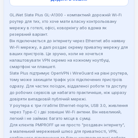
н
н
GL.iNet Slate Plus GL-A1300 - компактний дорожній Wi-Fi
а
а
роутер для тих, хто хоче мати власну контрольовану
мережу в готелі, офісі, коворкінгу або вдома як
ц
:
резервний варіант.
Він підключається до інтернету через Ethernet або наявну
Wi-Fi мережу, а далі роздає окрему приватну мережу для
і
3
ваших пристроїв. Це зручно, коли не хочеться
налаштовувати VPN окремо на кожному ноутбуці,
н
9
смартфоні чи планшеті.
Slate Plus підтримує OpenVPN і WireGuard на рівні роутера,
а
9
тому може захищати трафік усіх підключених пристроїв
одразу. Для частих поїздок, віддаленої роботи та доступу
:
0
до робочих сервісів це набагато практичніше, ніж щоразу
довіряти випадковій публічній мережі.
5
У роутера є три гігабітні Ethernet-порти, USB 3.0, живлення
через Type-C і дві зовнішні Wi-Fi антени. Він невеликий,
9
₴
легкий і не займає багато місця в сумці.
Для клієнтів PMPROFF це не просто "роздавач інтернету",
а маленький мережевий шлюз для приватності, VPN,
0
.
стабільного підключення та більш контрольованої роботи