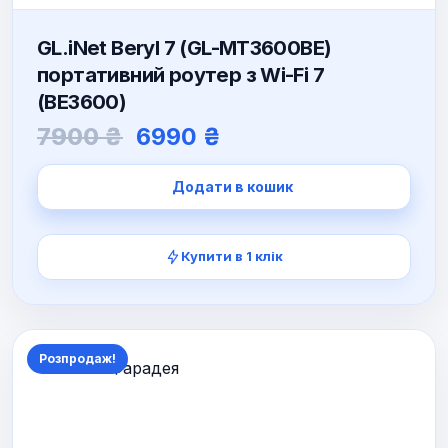
GL.iNet Beryl 7 (GL-MT3600BE)
портативний роутер з Wi-Fi 7
(BE3600)
Оригінальна
Поточна
7900
₴
6990
₴
ціна:
ціна:
7900 ₴.
6990 ₴.
Додати в кошик
Купити в 1 клік
Розпродаж!