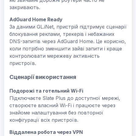
які звичайні дорожні роутери часто не
закривають.
AdGuard Home Ready
За даними GL.iNet, пристрій підтримує сценарії
блокування реклами, трекерів і небажаних
DNS-запитів через AdGuard Home. Це корисно,
коли потрібно зменшити зайві запити і краще
контролювати мережеву активність
пристроїв.
Сценарії використання
Подорожі та готельний Wi-Fi
Підключаєте Slate Plus до доступної мережі,
створюєте власний Wi-Fi і працюєте через
знайоме налаштування без повторної
конфігурації всіх пристроїв.
Віддалена робота через VPN