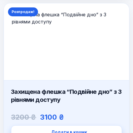
Розпродаж!
Захищена флешка “Подвійне дно” з 3
рівнями доступу
Оригінальна
Поточна
3200
₴
3100
₴
ціна:
ціна:
3200 ₴.
3100 ₴.
Додати в кошик