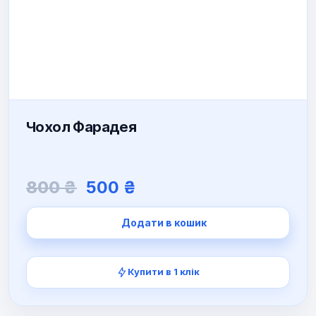
Чохол Фарадея
Оригінальна
Поточна
800
₴
500
₴
ціна:
ціна:
800 ₴.
500 ₴.
Додати в кошик
Купити в 1 клік