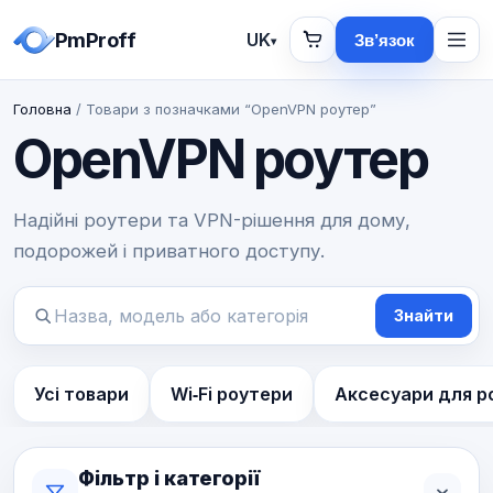
PmProff
UK
Зв’язок
▾
Головна
/ Товари з позначками “OpenVPN роутер”
OpenVPN роутер
Надійні роутери та VPN-рішення для дому,
подорожей і приватного доступу.
Знайти
Пошук
товарів
Усі товари
Wi‑Fi роутери
Аксесуари для р
Фільтр і категорії