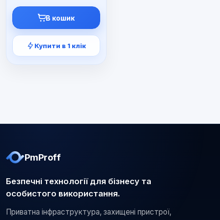
ціна:
ціна:
5900 ₴.
3990 ₴.
В кошик
Купити в 1 клік
PmProff
Безпечні технології для бізнесу та
особистого використання.
Приватна інфраструктура, захищені пристрої,